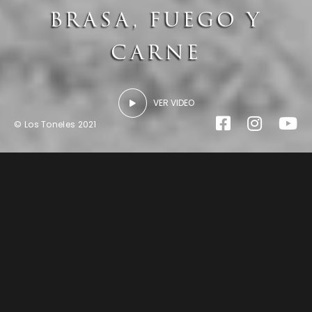
BRASA, FUEGO Y
CARNE
VER VIDEO
© Los Toneles 2021